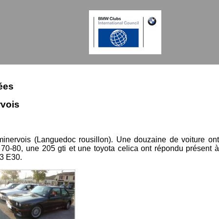
ées
rvois
nervois (Languedoc rousillon). Une douzaine de voiture ont
 70-80, une 205 gti et une toyota celica ont répondu présent à
M3 E30.