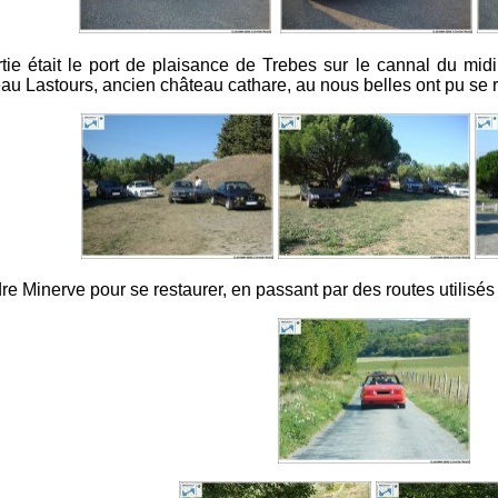
rtie était le port de plaisance de Trebes sur le cannal du mid
au Lastours, ancien château cathare, au nous belles ont pu se r
ndre Minerve pour se restaurer, en passant par des routes utilisés